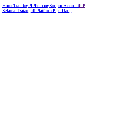
Home
Training
PIP
Peluang
Support
Account
PIP
Selamat Datang di Platform Pipa Uang